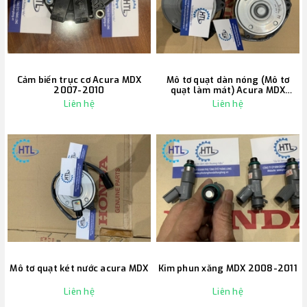
Cảm biến trục cơ Acura MDX
Mô tơ quạt dàn nóng (Mô tơ
2007-2010
quạt làm mát) Acura MDX
2007-2010
Liên hệ
Liên hệ
Mô tơ quạt két nước acura MDX
Kim phun xăng MDX 2008-2011
Liên hệ
Liên hệ