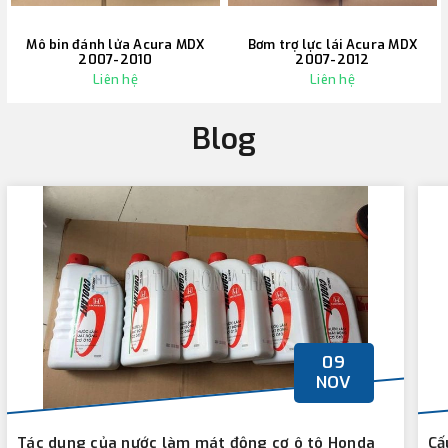
Mô bin đánh lửa Acura MDX
Bơm trợ lực lái Acura MDX
2007-2010
2007-2012
Liên hệ
Liên hệ
Blog
09
NOV
Tác dụng của nước làm mát động cơ ô tô Honda
Cấ