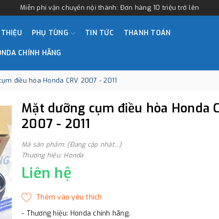
Miễn phí vận chuyển nội thành: Đơn hàng 10 triệu trở lên
 THIỆU
PHỤ TÙNG
TIN TỨC
THANH TOÁN
ONDA CHÍNH HÃNG
cụm điều hòa Honda CRV 2007 - 2011
Mặt dưỡng cụm điều hòa Honda 
2007 - 2011
Mã sản phẩm: (Đang cập nhật...)
Thương hiệu: Honda
Liên hệ
- Thương hiệu: Honda chính hãng.