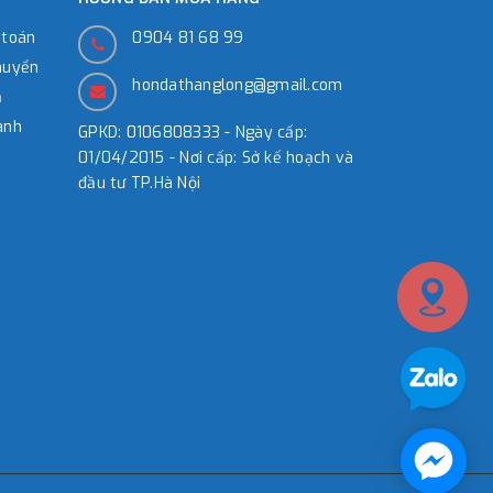
 toán
0904 81 68 99
huyển
hondathanglong@gmail.com
̉
ành
GPKD: 0106808333 - Ngày cấp:
01/04/2015 - Nơi cấp: Sở kế hoạch và
đầu tư TP.Hà Nội