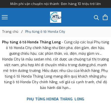
Miễn phí vận chuyển nội thành: Đơn hàng 10 triệu trở lên
Trang chủ
Phụ tùng ô tô Honda City
Phụ tùng ô tô Honda Thăng Long
- Cung cấp các loại Phụ tùng
ô tô Honda City chính hãng như Đèn pha, đèn gầm, đèn hậu,
gương chiếu hậu, các phần thân, vỏ, điện, máy gầm vv...
Honda City là mẫu sedan nhỏ, rất được ưa chuộng tại thị trường
việt nam, phù hợp khi di chuyển nhiều trong đường phố, mạnh
mẽ trên đường trường. Hiểu được nhu cầu của khách hàng, Phụ
tùng ô tô Honda Thăng Long mang đến quý khách những phụ
tùng ô tô Honda City chính hãng, với giá cả cạnh tranh, chế độ
bảo hành dài hạn...
PHỤ TÙNG HONDA THĂNG LONG