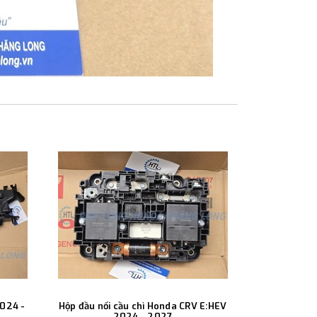
024 -
Hộp đầu nối cầu chì Honda CRV E:HEV
Hộp BCM Ho
2024 - 2027