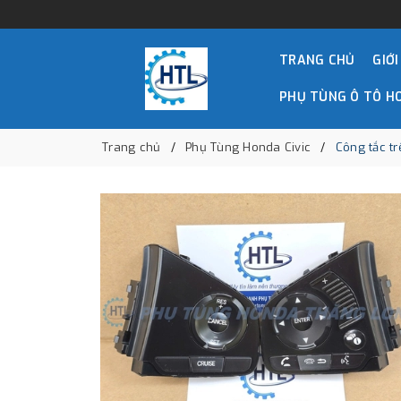
TRANG CHỦ
GIỚI
PHỤ TÙNG Ô TÔ H
Trang chủ
Phụ Tùng Honda Civic
Công tắc t