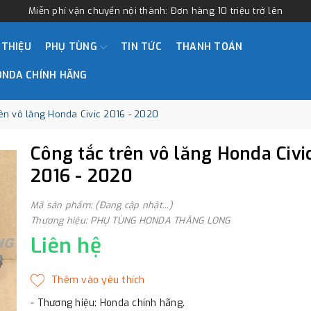
Miễn phí vận chuyển nội thành: Đơn hàng 10 triệu trở lên
 THIỆU
PHỤ TÙNG
TIN TỨC
THANH TOÁN
ONDA CHÍNH HÃNG
rên vô lăng Honda Civic 2016 - 2020
Công tắc trên vô lăng Honda Civi
2016 - 2020
Mã sản phẩm: (Đang cập nhật...)
Thương hiệu: PHỤ TÙNG HONDA THĂNG LONG
Liên hệ
- Thương hiệu: Honda chính hãng.