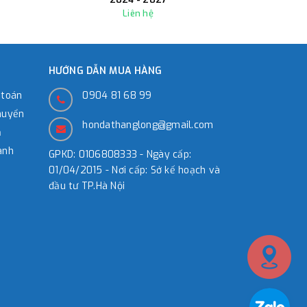
Liên hệ
HƯỚNG DẪN MUA HÀNG
 toán
0904 81 68 99
huyển
hondathanglong@gmail.com
̉
ành
GPKD: 0106808333 - Ngày cấp:
01/04/2015 - Nơi cấp: Sở kế hoạch và
đầu tư TP.Hà Nội