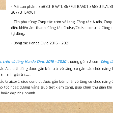
- Mã sản phẩm: 35880TBAA11, 36770TBAA01,
35880TLAL81
36770TBAX61
- Tên phụ tùng: Công tắc trên vô lăng, Công tắc Audio, Công
điều khiển âm thanh, Công tắc Cruise/Cruise control, Công 
tự động.
- Dòng xe: Honda Civic 2016 - 2021
c trên vô lăng Honda Civic 2016 - 2020
thường gồm 2 cụm
Công t
tắc Audio thường được gắn bên trái vô lăng, có gắn các chức năng:
 hình giải trí,.......
tắc Cruise/Cruise control được gắn bên phải vô lăng có chức năng đ
cao tốc hoặc đường vắng giúp tiết kiệm xăng, giúp chân thư giãn k
 hoặc đạp nhẹ phanh.