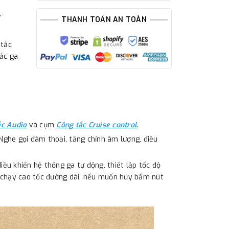
,
THANH TOÁN AN TOÀN
 tắc
tắc ga
ắc Audio
và cụm
Công tắc Cruise control
.
 Nghe gọi đàm thoại, tăng chỉnh âm lượng, điều
iều khiển hệ thống ga tự động, thiết lập tốc độ
hi chạy cao tốc đường dài, nếu muốn hủy bấm nút