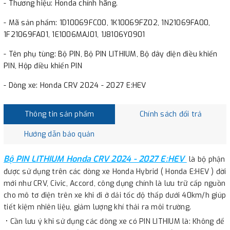
- Thương hiệu: Honda chính hãng.
- Mã sản phẩm: 1D10069FC00, 1K10069FZ02, 1N21069FA00,
1F21069FA01, 1E1006MAJ01, 1J8106Y0901
- Tên phụ tùng: Bộ PIN, Bộ PIN LITHIUM, Bộ dây điện điều khiển
PIN, Hộp điều khiển PIN
- Dòng xe: Honda CRV 2024 - 2027 E:HEV
Thông tin sản phẩm
Chính sách đổi trả
Hướng dẫn bảo quản
Bộ PIN LITHIUM Honda CRV 2024 - 2027 E:HEV
là bộ phận
được sử dụng trên các dòng xe Honda Hybrid ( Honda E:HEV ) đời
mới như CRV, Civic, Accord, công dụng chính là lưu trữ cấp nguồn
cho mô tơ điện trên xe khi đi ở dải tốc độ thấp dưới 40km/h giúp
tiết kiệm nhiên liệu, giảm lượng khí thải ra môi trường.
• Cần lưu ý khi sử dụng các dòng xe có PIN LITHIUM là: Không để