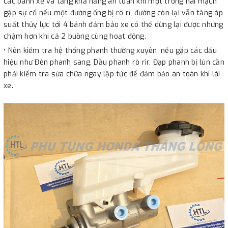
các bánh xe và tăng khả năng an toàn khi một trong hai mạch
gặp sự cố nếu một đường ống bị rò rỉ, đường còn lại vẫn tăng áp
suất thủy lực tới 4 bánh đảm bảo xe có thể dừng lại được nhưng
chậm hơn khi cả 2 buồng cùng hoạt động.
• Nên kiểm tra hệ thống phanh thường xuyên, nếu gặp các dấu
hiệu như Đèn phanh sang, Dầu phanh rò rir, Đạp phanh bị lún cần
phải kiểm tra sửa chữa ngay lập tức để đảm bảo an toàn khi lái
xe.