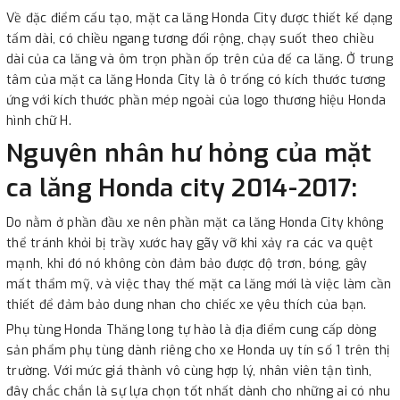
Về đặc điểm cấu tạo, mặt ca lăng Honda City được thiết kế dạng
tấm dài, có chiều ngang tương đối rộng, chạy suốt theo chiều
dài của ca lăng và ôm trọn phần ốp trên của đế ca lăng. Ở trung
tâm của mặt ca lăng Honda City là ô trống có kích thước tương
ứng với kích thước phần mép ngoài của logo thương hiệu Honda
hình chữ H.
Nguyên nhân hư hỏng của mặt
ca lăng Honda city 2014-2017:
Do nằm ở phần đầu xe nên phần mặt ca lăng Honda City không
thể tránh khỏi bị trầy xước hay gãy vỡ khi xảy ra các va quệt
mạnh, khi đó nó không còn đảm bảo được độ trơn, bóng, gây
mất thẩm mỹ, và việc thay thế mặt ca lăng mới là việc làm cần
thiết để đảm bảo dung nhan cho chiếc xe yêu thích của bạn.
Phụ tùng Honda Thăng long tự hào là địa điểm cung cấp dòng
sản phẩm phụ tùng dành riêng cho xe Honda uy tín số 1 trên thị
trường. Với mức giá thành vô cùng hợp lý, nhân viên tận tình,
đây chắc chắn là sự lựa chọn tốt nhất dành cho những ai có nhu