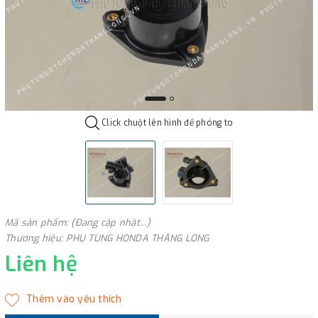
Click chuột lên hình để phóng to
Mã sản phẩm: (Đang cập nhật...)
Thương hiệu: PHỤ TÙNG HONDA THĂNG LONG
Liên hệ