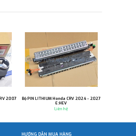
CRV 2007
Bộ PIN LITHIUM Honda CRV 2024 - 2027
Càng A trướ
E:HEV
Liên hệ
HƯỚNG DẪN MUA HÀNG