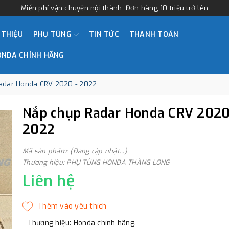
Miễn phí vận chuyển nội thành: Đơn hàng 10 triệu trở lên
 THIỆU
PHỤ TÙNG
TIN TỨC
THANH TOÁN
ONDA CHÍNH HÃNG
adar Honda CRV 2020 - 2022
Nắp chụp Radar Honda CRV 2020
2022
Mã sản phẩm: (Đang cập nhật...)
Thương hiệu: PHỤ TÙNG HONDA THĂNG LONG
Liên hệ
- Thương hiệu: Honda chính hãng.