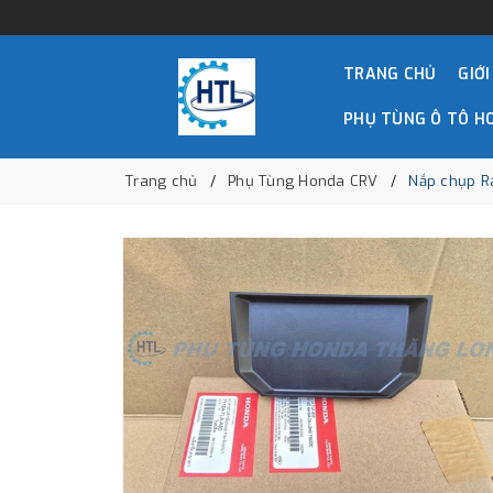
TRANG CHỦ
GIỚI
PHỤ TÙNG Ô TÔ H
Trang chủ
Phụ Tùng Honda CRV
Nắp chụp R