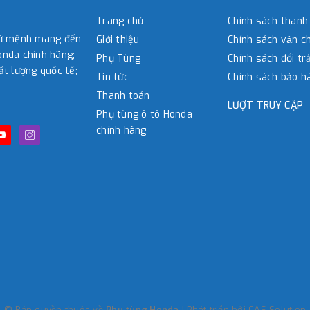
Trang chủ
Chính sách thanh
sứ mệnh mang đến
Giới thiệu
Chính sách vận c
nda chính hãng;
Phụ Tùng
Chính sách đổi tra
ất lượng quốc tế;
Tin tức
Chính sách bảo h
Thanh toán
LƯỢT TRUY CẬP
Phụ tùng ô tô Honda
chính hãng
© Bản quyền thuộc về
Phụ tùng Honda
|
Phát triển bởi
CAS-Solution