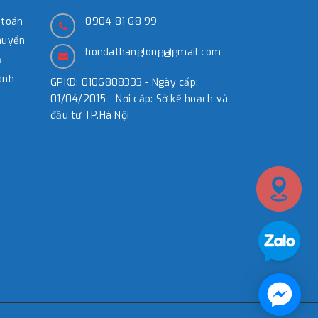
 toán
0904 81 68 99
huyển
hondathanglong@gmail.com
̉
ành
GPKD: 0106808333 - Ngày cấp:
01/04/2015 - Nơi cấp: Sở kế hoạch và
đầu tư TP.Hà Nội