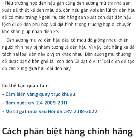
- Nếu trường hợp đèn hậu gắn cùng đèn sương mù thì nhà sản
xuất sẽ thiết kế đèn màu đỏ, còn nếu gắn với đèn lùi thì đèn hậu
sẽ có màu trắng. Ngoài ra, các hãng sản xuất còn đặt đèn hậu
lệch đi để đèn phù hợp với địa hình trong trường hợp di chuyển
khó khăn giúp nhận diện xe.
- Đèn sương mù và đèn hậu đều có màu đỏ giống nhau khiến
người nhìn hay bị nhầm tưởng là đèn hậu. Vì vậy, các hãng xe đã
tách hai loại đèn này ở vị trí khác nhau. Đèn sương mù thường
sẽ được đặt ở bên ghế lái, còn đèn lùi đặt ở vị trí đối diện để tạo
độ cân xứng giữa hai loại đèn này.
Có thể bạn quan tâm:
-
Cảm biến vòng quay trục khuỷu
-
Bơm nước crv 2.4 2009-2011
- Mô tơ gạt mưa sau Honda CRV 2018-2022
Cách phân biệt hàng chính hãng