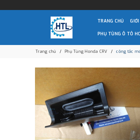
TRANG CHỦ
GIỚI
PHỤ TÙNG Ô TÔ H
Trang chủ
Phụ Tùng Honda CRV
công tắc m