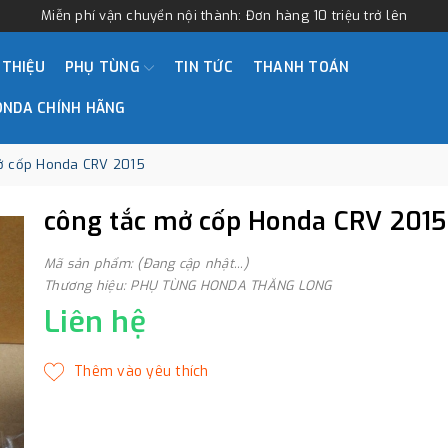
Miễn phí vận chuyển nội thành: Đơn hàng 10 triệu trở lên
 THIỆU
PHỤ TÙNG
TIN TỨC
THANH TOÁN
ONDA CHÍNH HÃNG
ở cốp Honda CRV 2015
công tắc mở cốp Honda CRV 2015
Mã sản phẩm: (Đang cập nhật...)
Thương hiệu: PHỤ TÙNG HONDA THĂNG LONG
Liên hệ