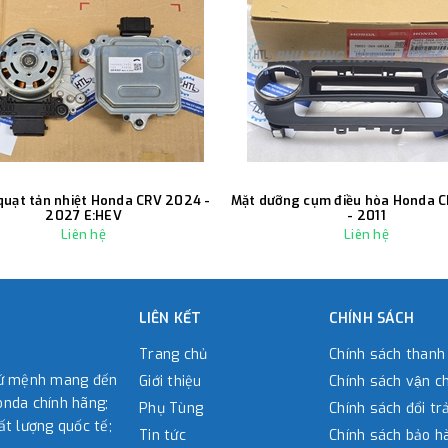
quạt tản nhiệt Honda CRV 2024 -
Mặt dưỡng cụm điều hòa Honda 
2027 E:HEV
- 2011
Liên hệ
Liên hệ
LIÊN KẾT
CHÍNH SÁCH
Trang chủ
Chính sách thanh
sứ mệnh mang đến
Giới thiệu
Chính sách vận c
nda chính hãng;
Phụ Tùng
Chính sách đổi tra
ất lượng quốc tế;
Tin tức
Chính sách bảo h