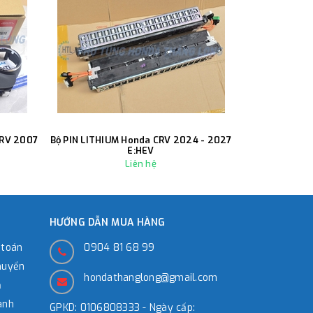
CRV 2007
Bộ PIN LITHIUM Honda CRV 2024 - 2027
Càng A trướ
E:HEV
Liên hệ
HƯỚNG DẪN MUA HÀNG
 toán
0904 81 68 99
huyển
hondathanglong@gmail.com
̉
ành
GPKD: 0106808333 - Ngày cấp: