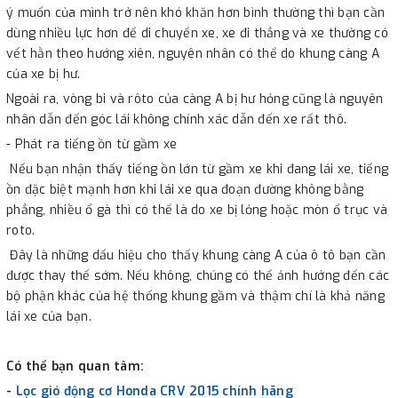
ý muốn của mình trở nên khó khăn hơn bình thường thì bạn cần
dùng nhiều lực hơn để di chuyển xe, xe đi thẳng và xe thường có
vết hằn theo hướng xiên, nguyên nhân có thể do khung càng A
của xe bị hư.
Ngoài ra, vòng bi và rôto của càng A bị hư hỏng cũng là nguyên
nhân dẫn đến góc lái không chính xác dẫn đến xe rất thô.
- Phát ra tiếng ồn từ gầm xe
Nếu bạn nhận thấy tiếng ồn lớn từ gầm xe khi đang lái xe, tiếng
ồn đặc biệt mạnh hơn khi lái xe qua đoạn đường không bằng
phẳng, nhiều ổ gà thì có thể là do xe bị lỏng hoặc mòn ổ trục và
roto.
Đây là những dấu hiệu cho thấy khung càng A của ô tô bạn cần
được thay thế sớm. Nếu không, chúng có thể ảnh hưởng đến các
bộ phận khác của hệ thống khung gầm và thậm chí là khả năng
lái xe của bạn.
Có thể bạn quan tâm:
-
Lọc gió động cơ Honda CRV 2015 chính hãng