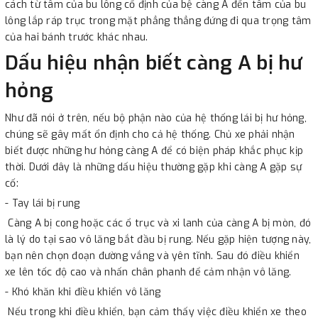
cách từ tâm của bu lông cố định của bệ càng A đến tâm của bu
lông lắp ráp trục trong mặt phẳng thẳng đứng đi qua trọng tâm
của hai bánh trước khác nhau.
Dấu hiệu nhận biết càng A bị hư
hỏng
Như đã nói ở trên, nếu bộ phận nào của hệ thống lái bị hư hỏng,
chúng sẽ gây mất ổn định cho cả hệ thống. Chủ xe phải nhận
biết được những hư hỏng càng A để có biện pháp khắc phục kịp
thời. Dưới đây là những dấu hiệu thường gặp khi càng A gặp sự
cố:
- Tay lái bị rung
Càng A bị cong hoặc các ổ trục và xi lanh của càng A bị mòn, đó
là lý do tại sao vô lăng bắt đầu bị rung. Nếu gặp hiện tượng này,
bạn nên chọn đoạn đường vắng và yên tĩnh. Sau đó điều khiển
xe lên tốc độ cao và nhấn chân phanh để cảm nhận vô lăng.
- Khó khăn khi điều khiển vô lăng
Nếu trong khi điều khiển, bạn cảm thấy việc điều khiển xe theo