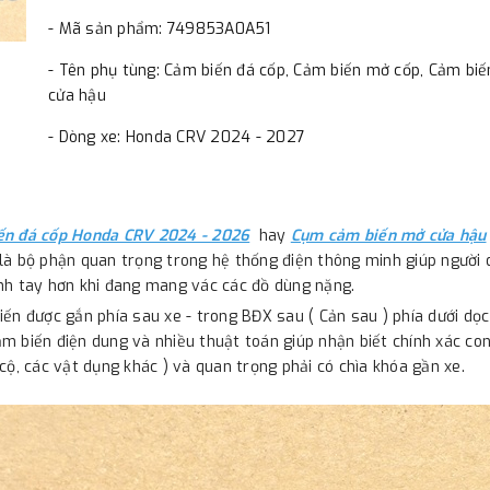
- Mã sản phẩm: 749853A0A51
- Tên phụ tùng: Cảm biến đá cốp, Cảm biến mở cốp, Cảm bi
cửa hậu
- Dòng xe: Honda CRV 2024 - 2027
ến đá cốp Honda CRV 2024 - 2026
hay
Cụm cảm biến mở cửa hậu
là bộ phận quan trọng trong hệ thống điện thông minh giúp người
nh tay hơn khi đang mang vác các đồ dùng nặng.
iến được gắn phía sau xe - trong BĐX sau ( Cản sau ) phía dưới dọc
m biến điện dung và nhiều thuật toán giúp nhận biết chính xác con
 cộ, các vật dụng khác ) và quan trọng phải có chìa khóa gần xe.