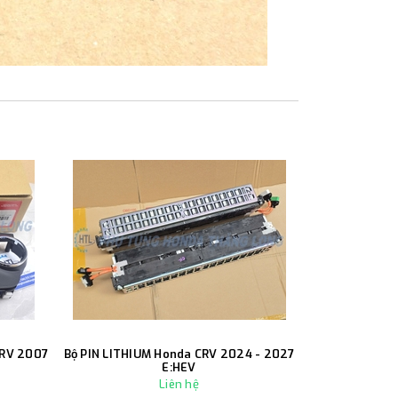
CRV 2007
Bộ PIN LITHIUM Honda CRV 2024 - 2027
Càng A trướ
E:HEV
Liên hệ