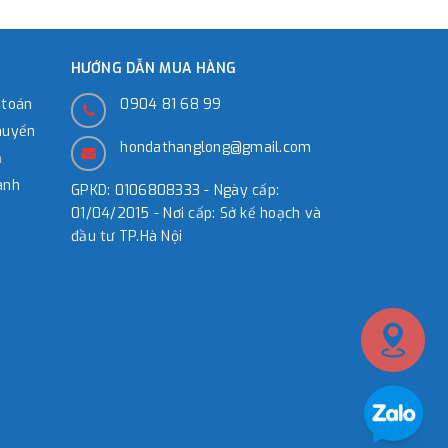
HƯỚNG DẪN MUA HÀNG
 toán
0904 81 68 99
huyển
hondathanglong@gmail.com
̉
ành
GPKD: 0106808333 - Ngày cấp:
01/04/2015 - Nơi cấp: Sở kế hoạch và
đầu tư TP.Hà Nội