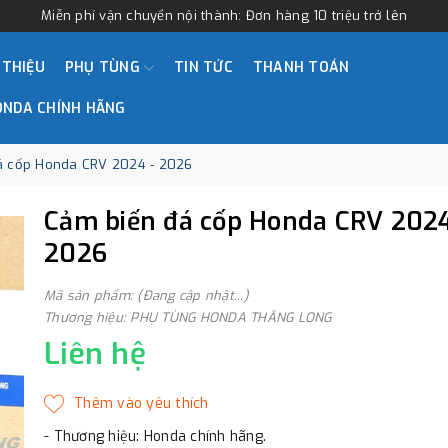
Miễn phí vận chuyển nội thành: Đơn hàng 10 triệu trở lên
 THIỆU
PHỤ TÙNG
TIN TỨC
THANH TOÁN
ONDA CHÍNH HÃNG
á cốp Honda CRV 2024 - 2026
Cảm biến đá cốp Honda CRV 2024
2026
Mã sản phẩm: (Đang cập nhật...)
Thương hiệu: PHỤ TÙNG HONDA THĂNG LONG
Liên hệ
- Thương hiệu: Honda chính hãng.