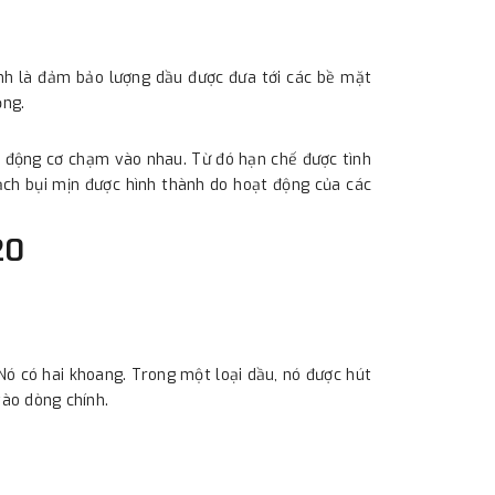
ính là đảm bảo lượng dầu được đưa tới các bề mặt
ộng.
c động cơ chạm vào nhau. Từ đó hạn chế được tình
ạch bụi mịn được hình thành do hoạt động của các
20
Nó có hai khoang. Trong một loại dầu, nó được hút
vào dòng chính.