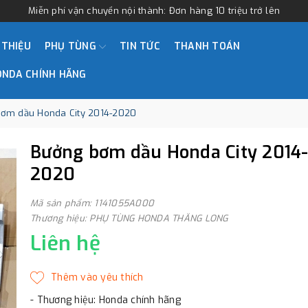
Miễn phí vận chuyển nội thành: Đơn hàng 10 triệu trở lên
 THIỆU
PHỤ TÙNG
TIN TỨC
THANH TOÁN
ONDA CHÍNH HÃNG
ơm dầu Honda City 2014-2020
Bưởng bơm dầu Honda City 2014
2020
Mã sản phẩm: 1141055A000
Thương hiệu: PHỤ TÙNG HONDA THĂNG LONG
Liên hệ
- Thương hiệu: Honda chính hãng