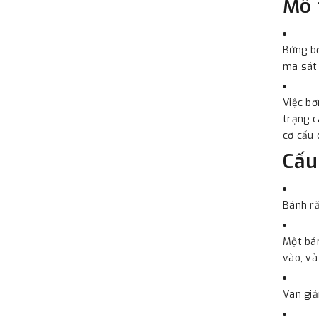
Mô 
Bửng bơ
ma sát 
Việc bơ
trạng c
cơ cấu 
Cấu
Bánh ră
Một bán
vào, và
Van giả