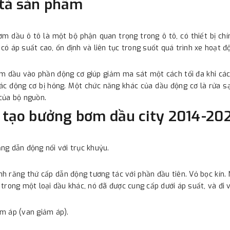
tả sản phẩm
m dầu ô tô là một bộ phận quan trọng trong ô tô, có thiết bị ch
có áp suất cao, ổn định và liên tục trong suốt quá trình xe hoạt đ
m dầu vào phần động cơ giúp giảm ma sát một cách tối đa khi cá
ác động cơ bị hỏng. Một chức năng khác của dầu động cơ là rửa s
của bộ nguồn.
 tạo bưởng bơm dầu city 2014-20
ng dẫn động nối với trục khuỷu.
h răng thứ cấp dẫn động tương tác với phần đầu tiên. Vỏ bọc kín. 
 trong một loại dầu khác, nó đã được cung cấp dưới áp suất, và đi 
m áp (van giảm áp).