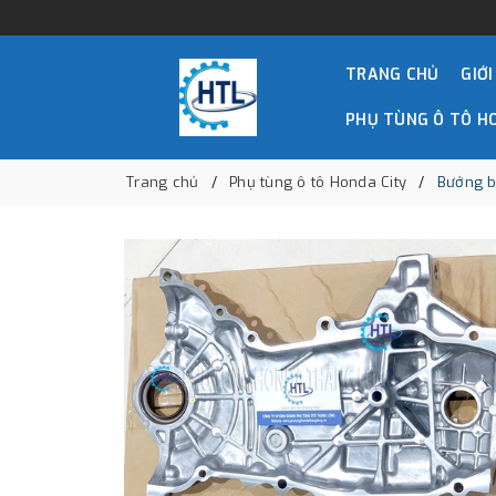
TRANG CHỦ
GIỚI
PHỤ TÙNG Ô TÔ H
Trang chủ
Phụ tùng ô tô Honda City
Bưởng b