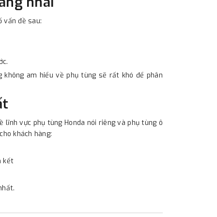
hàng nhái
ố vấn đề sau:
ớc.
ng không am hiểu về phụ tùng sẽ rất khó để phân
ất
 lĩnh vực phụ tùng Honda nói riêng và phụ tùng ô
t cho khách hàng:
 kết
nhất.