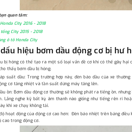
 bạn quan tâm:
̀ Honda City 2016 - 2018
tổng City 2015 - 2018
ùng ô tô Honda City
 dấu hiệu bơm dầu động cơ bị hư
 bị hỏng có thể tạo ra một số loại vấn đề cơ khí có thể gây hại 
cho thấy bơm dầu bị hỏng.
 áp suất dầu: Trong trường hợp này, đèn báo dầu của xe thường
ộng cơ tăng nhiệt và tần suất dừng máy tăng lên.
ầu ồn: Bơm dầu động cơ thường sẽ không phát ra tiếng ồn, nhưng k
ồn. Lắng nghe kỹ bất kỳ âm thanh nào giống như tiếng rên rỉ ho
ày khi xe chạy không tải.
 độ hoạt động của động cơ cao hơn: Đèn báo nhiệt trên bảng điều
ộ cao trong động cơ.