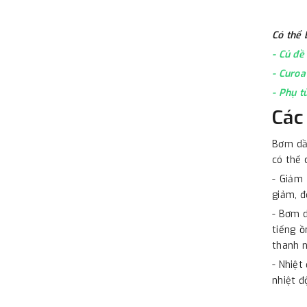
Có thể
- ​​
Củ đê
-
Curoa 
-
Phụ t
Các
Bơm dầu
có thể 
- Giảm
giảm, đ
- Bơm d
tiếng 
thanh n
- Nhiệt
nhiệt đ