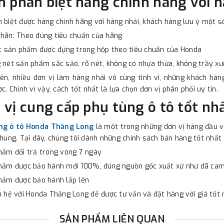
h phân biệt hàng chính hãng với 
 biệt được hàng chính hãng với hàng nhái, khách hàng lưu ý một s
hãn: Theo đúng tiêu chuẩn của hãng
ì: sản phẩm được đựng trong hộp theo tiêu chuẩn của Honda
 nét sản phẩm sắc sảo, rõ nét, không có nhựa thừa, không trầy xư
ên, nhiều đơn vị làm hàng nhái vô cùng tinh vi, những khách hà
ợc. Chính vì vậy, cách tốt nhất là lựa chọn đơn vị phân phối uy tín.
 vị cung cấp phụ tùng ô tô tốt nh
ng ô tô Honda Thăng Long
là một trong những đơn vị hàng đầu về
chung. Tại đây, chúng tôi dành những chính sách bán hàng tốt nhấ
hẩm đổi trả trong vòng 7 ngày
phẩm được bảo hành mới 100%, đúng nguồn gốc xuất xứ như đã cam
hẩm được bảo hành lắp lên
n hệ với Honda Thăng Long để được tư vấn và đặt hàng với giá tốt 
SẢN PHẨM LIÊN QUAN