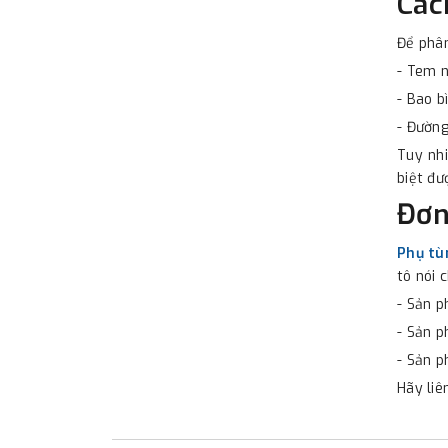
Các
Để phân
- Tem n
- Bao b
- Đường
Tuy nhi
biệt đư
Đơn
Phụ tù
tô nói 
- Sản p
- Sản 
- Sản p
Hãy liê