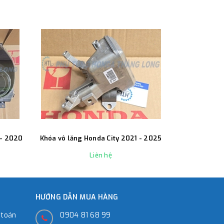
 - 2020
Khóa vô lăng Honda City 2021 - 2025
Bộ mặt ga lăn
Liên hệ
HƯỚNG DẪN MUA HÀNG
 toán
0904 81 68 99