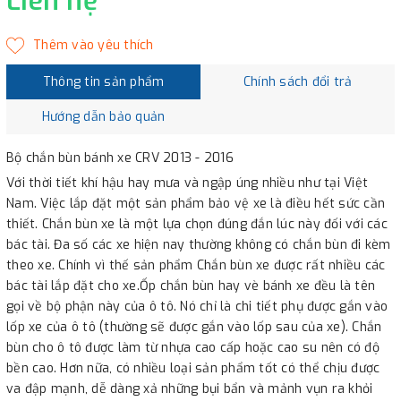
Liên hệ
Thông tin sản phẩm
Chính sách đổi trả
Hướng dẫn bảo quản
Bộ chắn bùn bánh xe CRV 2013 - 2016
Với thời tiết khí hậu hay mưa và ngập úng nhiều như tại Việt
Nam. Việc lắp đặt một sản phẩm bảo vệ xe là điều hết sức cần
thiết. Chắn bùn xe là một lựa chọn đúng đắn lúc này đối với các
bác tài. Đa số các xe hiện nay thường không có chắn bùn đi kèm
theo xe. Chính vì thế sản phẩm Chắn bùn xe được rất nhiều các
bác tài lắp đặt cho xe.Ốp chắn bùn hay vè bánh xe đều là tên
gọi về bộ phận này của ô tô. Nó chỉ là chi tiết phụ được gắn vào
lốp xe của ô tô (thường sẽ được gắn vào lốp sau của xe). Chắn
bùn cho ô tô được làm từ nhựa cao cấp hoặc cao su nên có độ
bền cao. Hơn nữa, có nhiều loại sản phẩm tốt có thể chịu được
va đập mạnh, dễ dàng xả những bụi bẩn và mảnh vụn ra khỏi