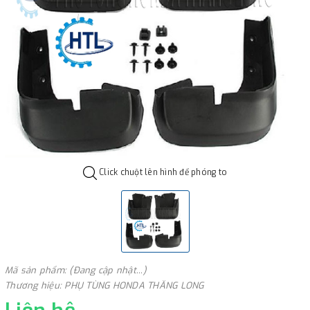
Click chuột lên hình để phóng to
Mã sản phẩm: (Đang cập nhật...)
Thương hiệu: PHỤ TÙNG HONDA THĂNG LONG