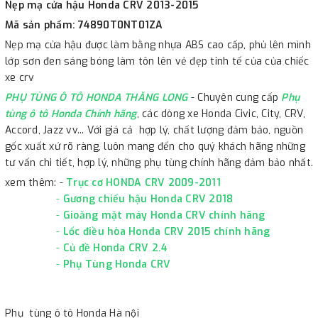
Nẹp mạ cửa hậu Honda CRV 2013-2015
Mã sản phẩm: 74890T0NT01ZA
Nẹp mạ cửa hậu được làm bằng nhựa ABS cao cấp, phủ lên mình
lớp sơn đen sáng bóng làm tôn lên vẻ đẹp tinh tế của của chiếc
xe crv
PHỤ TÙNG Ô TÔ HONDA THĂNG LONG
- Chuyên cung cấp
Phụ
tùng ô tô Honda Chính hãng
, các dòng xe Honda Civic, City, CRV,
Accord, Jazz vv... Với giá cả hợp lý, chất lượng đảm bảo, nguồn
gốc xuất xứ rõ ràng, luôn mang đến cho quý khách hãng những
tư vấn chi tiết, hợp lý, những phụ tùng chính hãng đảm bảo nhất.
xem thêm: -
Trục cơ HONDA CRV 2009-2011
-
Gương chiếu hậu Honda CRV 2018
-
Gioăng mặt máy Honda CRV chính hãng
-
Lốc điều hòa Honda CRV 2015 chính hãng
-
Củ đề Honda CRV 2.4
-
Phụ Tùng Honda CRV
Phụ tùng ô tô Honda Hà nội