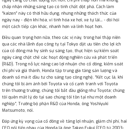
ngày càng có chất lượng tốt hơn, chi phí thấp hơn mà không
chấp nhận những sáng tạo có tính chất đột phá. Cách làm
“kaizen” này có thời hữu dụng, nhưng những thách thức của
ngày nay - điện khí hóa, vi tính hóa xe hơi, xe tự lái... - đòi hỏi
một cách tiếp cận khác, nhanh hơn và linh hoạt hơn.
Điều quan trọng hơn nữa, theo các vị này, trong hai thập niên
qua các nhà lãnh đạo công ty tại Tokyo đặt ưu tiên cho lợi ích
của cổ đông mà hy sinh sự sáng tạo, thực hiện sự kiểm soát
ngày càng chặt chẽ các hoạt động nghiên cứu và phát triển
(R&D). Trong nỗ lực nâng cao lợi nhuận cho cổ đông, kiểm soát
chi phí và giá thành, Honda tập trung gia tăng sản lượng và
doanh số mà ít đầu tư cho sáng tạo công nghệ. “Kết cục là, khi
chúng tôi bị ám ảnh bởi Toyota và cố cạnh tranh với Toyota
trên thương trường, chúng tôi bắt đầu giống như Toyota; chúng
tôi quên mất lý do tại sao chúng tôi tồn tại như một doanh
nghiệp”, Trưởng bộ phận R&D của Honda, ông Yoshiyuki
Matsumoto, nói.
Đáp ứng kỳ vọng của cổ đông về tăng lợi nhuận, giảm chi phí, hai
CEO nối tiếp nhau của Honda là ông Takeo Fukui (CEO từ 2003-