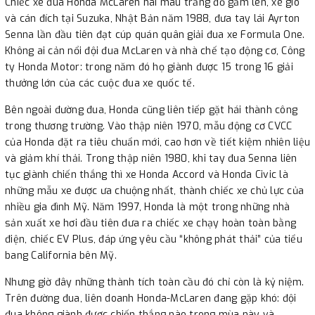
Chiếc xe đua Honda McLaren hai màu trắng đỏ gầm lên, xé gió
và cán đích tại Suzuka, Nhật Bản năm 1988, đưa tay lái Ayrton
Senna lần đầu tiên đạt cúp quán quân giải đua xe Formula One.
Không ai cản nổi đội đua McLaren và nhà chế tạo động cơ, Công
ty Honda Motor: trong năm đó họ giành được 15 trong 16 giải
thưởng lớn của các cuộc đua xe quốc tế.
Bên ngoài đường đua, Honda cũng liên tiếp gặt hái thành công
trong thương trường. Vào thập niên 1970, mẫu động cơ CVCC
của Honda đặt ra tiêu chuẩn mới, cao hơn về tiết kiệm nhiên liệu
và giảm khí thải. Trong thập niên 1980, khi tay đua Senna liên
tục giành chiến thắng thì xe Honda Accord và Honda Civic là
những mẫu xe được ưa chuộng nhất, thành chiếc xe chủ lực của
nhiều gia đình Mỹ. Năm 1997, Honda là một trong những nhà
sản xuất xe hơi đầu tiên đưa ra chiếc xe chạy hoàn toàn bằng
điện, chiếc EV Plus, đáp ứng yêu cầu “không phát thải” của tiểu
bang California bên Mỹ.
Nhưng giờ đây những thành tích toàn cầu đó chỉ còn là kỷ niệm.
Trên đường đua, liên doanh Honda-McLaren đang gặp khó: đội
đua không giành được chiến thắng nào trong mùa này và