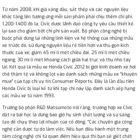
Từ năm 2008, khi giá xăng dầu, sắt thép và các nguyên liệu
khác tăng lên tương ứng mỗi sản phẩm phải chịu thêm chi phí,
1.200-1.400 đô la, Civic được lãnh đạo công ty yêu cầu thiết kế
lại sao cho giảm bớt chi phí sản xuất. Bộ phận công nghệ bị
buộc phải dùng lại những linh kiện và hệ thống của những mẫu
xe trước đó, sử dụng nguyên liệu rẻ tiền hơn và thu gọn kích
thước của xe: giảm 45 mi li mét chiều dài, 25 mi li mét chiều
ngang, 30 mi li mét khoảng cách giữa hai trục và thu nhỏ tay
lái. Kết quả là mẫu xe Honda Civic 2012 bị giới kinh doanh xe hơi
chê thậm tệ và không lọt vào danh sách những mẫu xe “khuyên
mua” của tạp chí uy tín Consumer Reports. Đây là lần đầu tiên
Honda Civic bị loại kể từ khi tạp chí này lập danh sách xếp hạng
các mẫu xe từ năm 1993.
Trưởng bộ phận R&D Matsumoto nói rằng, trường hợp xe Civic
đặt ra bài học là đừng bao giờ hy sinh chất lượng và sự sáng
tạo để chạy theo lợi nhuận của cổ đông. “Các chuyên gia công
nghệ cần được tự do làm việc. Nếu bạn điều hành một trung
tâm công nghệ chỉ từ quan điểm hiệu quả thì bạn sẽ giết chết