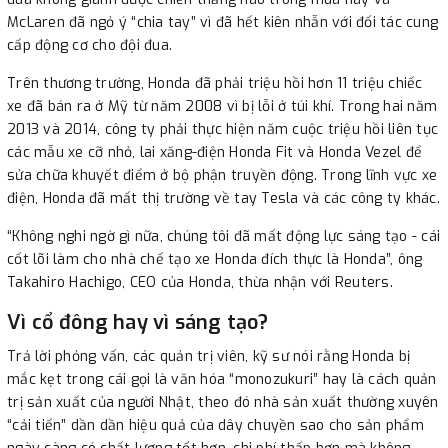
McLaren đã ngỏ ý “chia tay” vì đã hết kiên nhẫn với đối tác cung
cấp động cơ cho đội đua.
Trên thương trường, Honda đã phải triệu hồi hơn 11 triệu chiếc
xe đã bán ra ở Mỹ từ năm 2008 vì bị lỗi ở túi khí. Trong hai năm
2013 và 2014, công ty phải thực hiện năm cuộc triệu hồi liên tục
các mẫu xe cỡ nhỏ, lai xăng-điện Honda Fit và Honda Vezel để
sửa chữa khuyết điểm ở bộ phận truyền động. Trong lĩnh vực xe
điện, Honda đã mất thị trường về tay Tesla và các công ty khác.
“Không nghi ngờ gì nữa, chúng tôi đã mất động lực sáng tạo - cái
cốt lõi làm cho nhà chế tạo xe Honda đích thực là Honda”, ông
Takahiro Hachigo, CEO của Honda, thừa nhận với Reuters.
Vì cổ đông hay vì sáng tạo?
Trả lời phỏng vấn, các quản trị viên, kỹ sư nói rằng Honda bị
mắc kẹt trong cái gọi là văn hóa “monozukuri” hay là cách quản
trị sản xuất của người Nhật, theo đó nhà sản xuất thường xuyên
“cải tiến” dần dần hiệu quả của dây chuyền sao cho sản phẩm