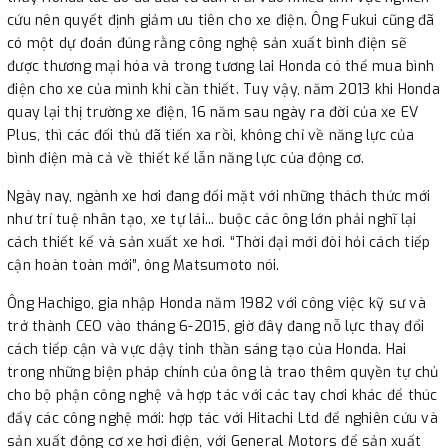
cứu nên quyết định giảm ưu tiên cho xe điện. Ông Fukui cũng đã
có một dự đoán đúng rằng công nghệ sản xuất bình điện sẽ
được thương mại hóa và trong tương lai Honda có thể mua bình
điện cho xe của mình khi cần thiết. Tuy vậy, năm 2013 khi Honda
quay lại thị trường xe điện, 16 năm sau ngày ra đời của xe EV
Plus, thì các đối thủ đã tiến xa rồi, không chỉ về năng lực của
bình điện mà cả về thiết kế lẫn năng lực của động cơ.
Ngày nay, ngành xe hơi đang đối mặt với những thách thức mới
như trí tuệ nhân tạo, xe tự lái... buộc các ông lớn phải nghĩ lại
cách thiết kế và sản xuất xe hơi. “Thời đại mới đòi hỏi cách tiếp
cận hoàn toàn mới”, ông Matsumoto nói.
Ông Hachigo, gia nhập Honda năm 1982 với công việc kỹ sư và
trở thành CEO vào tháng 6-2015, giờ đây đang nỗ lực thay đổi
cách tiếp cận và vực dậy tinh thần sáng tạo của Honda. Hai
trong những biện pháp chính của ông là trao thêm quyền tự chủ
cho bộ phận công nghệ và hợp tác với các tay chơi khác để thúc
đẩy các công nghệ mới: hợp tác với Hitachi Ltd để nghiên cứu và
sản xuất động cơ xe hơi điện, với General Motors để sản xuất