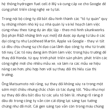
hệ thống hydrogen fuel cell ở Mỹ và cung cấp xe cho Google để
cùng phát triển công nghệ xe tự lái.
Trong nội bộ công ty đã bắt đầu hình thành các “tổ tự quản” quy
tụ những nhóm nhỏ kỹ sư, nhà quản lý và kế hoạch làm việc
cùng nhau theo từng dự án độc lập - theo mô hình skunkworks
(bộ phận R&D những lĩnh vực mới) đã được áp dụng từ lâu ở các
đại công ty như Lockheed Martin, Apple và Google - thay vì tất
cả đều chịu chung sự chỉ đạo của lãnh đạo công ty như từ trước
tới nay. Các tổ này đang âm thầm làm việc trong hậu trường để
thay đổi Honda, từ quy trình phát triển sản phẩm, phát triển các
công nghệ mới cho nhiều mẫu xe, và làm ra các mẫu xe hiệu
năng cao hơn, phù hợp hơn với sự thay đổi thị hiếu của thị
trường.
Ông Matsumoto nói rằng, sự thay đổi không xảy ra trong một
sớm một chiều nhưng chắc chắn có tác dụng tốt. “Hầu như mọi
sự thay đổi đều bắt đầu từ các yếu tố bên lề, nhưng rõ ràng ở
đâu đó trong công ty vẫn còn cái động lực sáng tạo tưởng
chừng như đã mất. Cái gen sáng tạo vẫn còn trong máu chúng