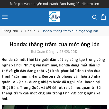
Miễn phí vận chuyển nội thành: Đơn hàng 10 triệu trở lên
Trang chủ
Tin tức
Honda: thăng trầm của một ông lớn
Honda: thăng trầm của một ông lớn
Bùi Xuân Đông
25/09/2017
Honda có một thời là người dẫn dắt sự sáng tạo trong công
nghệ xe hơi. Nhưng vài năm nay, Honda đang mất dần lợi
thế và giờ đây đang chật vật khôi phục lại “tinh thần đua
tranh” của mình. Hãng Reuters đã phỏng vấn hơn 20 nhà
quản lý, kỹ sư - đương nhiệm hoặc đã nghỉ, của Honda tại
Nhật Bản, Trung Quốc và Mỹ để rút ra bài học quản trị từ
thăng trầm của một ông lớn trong lĩnh vực công nghệ xe
hơi.