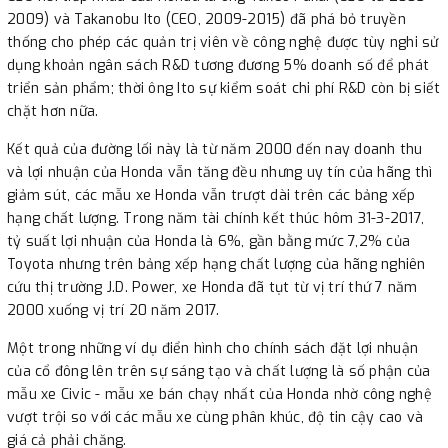
2009) và Takanobu Ito (CEO, 2009-2015) đã phá bỏ truyền
thống cho phép các quản trị viên về công nghệ được tùy nghi sử
dụng khoản ngân sách R&D tương đương 5% doanh số để phát
triển sản phẩm; thời ông Ito sự kiểm soát chi phí R&D còn bị siết
chặt hơn nữa.
Kết quả của đường lối này là từ năm 2000 đến nay doanh thu
và lợi nhuận của Honda vẫn tăng đều nhưng uy tín của hãng thì
giảm sút, các mẫu xe Honda vẫn trượt dài trên các bảng xếp
hạng chất lượng. Trong năm tài chính kết thúc hôm 31-3-2017,
tỷ suất lợi nhuận của Honda là 6%, gần bằng mức 7,2% của
Toyota nhưng trên bảng xếp hạng chất lượng của hãng nghiên
cứu thị trường J.D. Power, xe Honda đã tụt từ vị trí thứ 7 năm
2000 xuống vị trí 20 năm 2017.
Một trong những ví dụ điển hình cho chính sách đặt lợi nhuận
của cổ đông lên trên sự sáng tạo và chất lượng là số phận của
mẫu xe Civic - mẫu xe bán chạy nhất của Honda nhờ công nghệ
vượt trội so với các mẫu xe cùng phân khúc, độ tin cậy cao và
giá cả phải chăng.