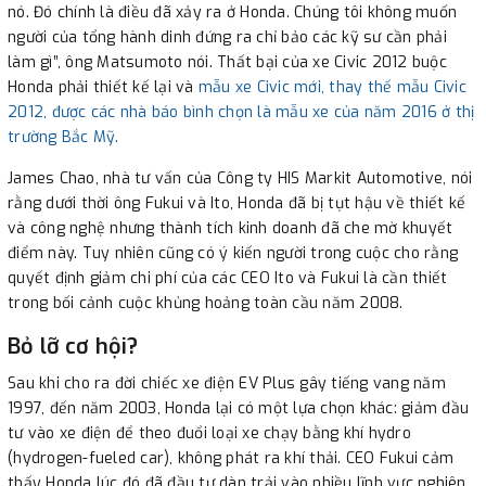
nó. Đó chính là điều đã xảy ra ở Honda. Chúng tôi không muốn
người của tổng hành dinh đứng ra chỉ bảo các kỹ sư cần phải
làm gì”, ông Matsumoto nói. Thất bại của xe Civic 2012 buộc
Honda phải thiết kế lại và
mẫu xe Civic mới, thay thế mẫu Civic
2012, được các nhà báo bình chọn là mẫu xe của năm 2016 ở thị
trường Bắc Mỹ.
James Chao, nhà tư vấn của Công ty HIS Markit Automotive, nói
rằng dưới thời ông Fukui và Ito, Honda đã bị tụt hậu về thiết kế
và công nghệ nhưng thành tích kinh doanh đã che mờ khuyết
điểm này. Tuy nhiên cũng có ý kiến người trong cuộc cho rằng
quyết định giảm chi phí của các CEO Ito và Fukui là cần thiết
trong bối cảnh cuộc khủng hoảng toàn cầu năm 2008.
Bỏ lỡ cơ hội?
Sau khi cho ra đời chiếc xe điện EV Plus gây tiếng vang năm
1997, đến năm 2003, Honda lại có một lựa chọn khác: giảm đầu
tư vào xe điện để theo đuổi loại xe chạy bằng khí hydro
(hydrogen-fueled car), không phát ra khí thải. CEO Fukui cảm
thấy Honda lúc đó đã đầu tư dàn trải vào nhiều lĩnh vực nghiên