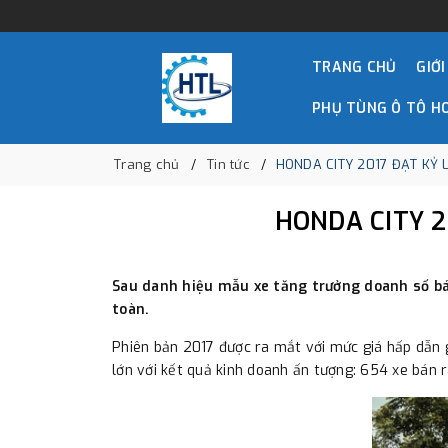
TRANG CHỦ
GIỚI
PHỤ TÙNG Ô TÔ H
Trang chủ
Tin tức
HONDA CITY 2017 ĐẠT KỶ 
HONDA CITY 2
Sau danh hiệu mẫu xe tăng trưởng doanh số bán
toàn.
Phiên bản 2017 được ra mắt với mức giá hấp dẫn g
lớn với kết quả kinh doanh ấn tượng: 654 xe bán 