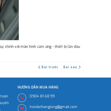
y chỉnh với màn hình cảm ứng - thiết bị lần đầu
Bài trước
Bài sau
HƯỚNG DẪN MUA HÀNG
 toán
0904 81 68 99
huyển
hondathanglong@gmail.com
̉