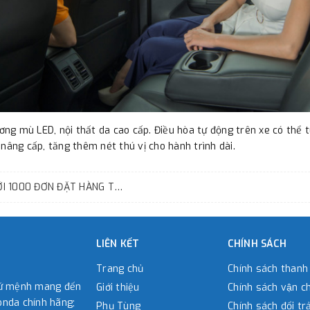
g mù LED, nội thất da cao cấp. Điều hòa tự động trên xe có thể tù
nâng cấp, tăng thêm nét thú vị cho hành trình dài.
HONDA CITY 2017 ĐẠT KỶ LỤC VỚI 1000 ĐƠN ĐẶT HÀNG THÁNG 6
LIÊN KẾT
CHÍNH SÁCH
Trang chủ
Chính sách thanh
sứ mệnh mang đến
Giới thiệu
Chính sách vận c
nda chính hãng;
Phụ Tùng
Chính sách đổi tra