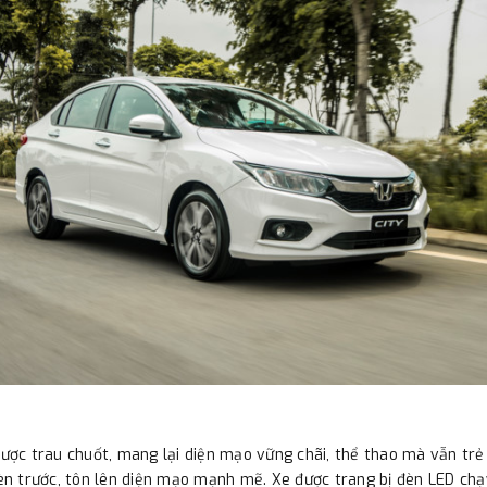
được trau chuốt, mang lại diện mạo vững chãi, thể thao mà vẫn trẻ 
n trước, tôn lên diện mạo mạnh mẽ. Xe được trang bị đèn LED chạy