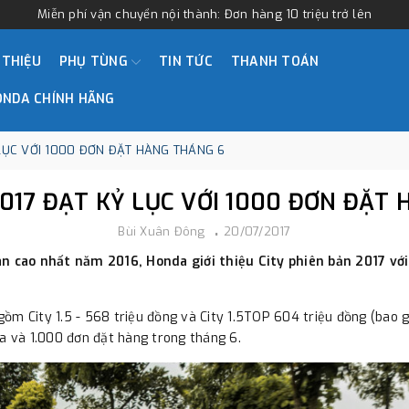
Miễn phí vận chuyển nội thành: Đơn hàng 10 triệu trở lên
 THIỆU
PHỤ TÙNG
TIN TỨC
THANH TOÁN
ONDA CHÍNH HÃNG
LỤC VỚI 1000 ĐƠN ĐẶT HÀNG THÁNG 6
017 ĐẠT KỶ LỤC VỚI 1000 ĐƠN ĐẶT
Bùi Xuân Đông
20/07/2017
 cao nhất năm 2016, Honda giới thiệu City phiên bản 2017 với 
ồm City 1.5 - 568 triệu đồng và City 1.5TOP 604 triệu đồng (bao 
ra và 1.000 đơn đặt hàng trong tháng 6.