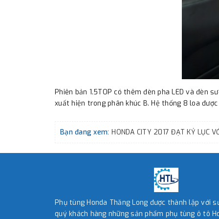
Phiên bản 1.5TOP có thêm đèn pha LED và đèn sươn
xuất hiện trong phân khúc B. Hệ thống 8 loa được 
Bạn đang xem:
Phụ tùng Honda Thăng Long được thành lập với 
quý khách hàng những sản phẩm phụ tùng ô tô Ho