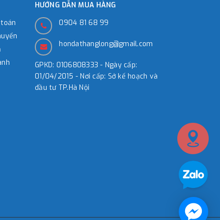
HƯỚNG DẪN MUA HÀNG
 toán
0904 81 68 99
huyển
hondathanglong@gmail.com
̉
ành
GPKD: 0106808333 - Ngày cấp:
01/04/2015 - Nơi cấp: Sở kế hoạch và
đầu tư TP.Hà Nội