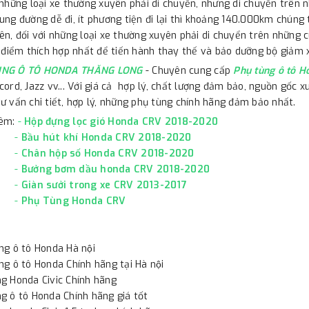
 những loại xe thường xuyên phải di chuyển, nhưng di chuyển trên 
ung đường dễ đi, ít phương tiện đi lại thì khoảng 140.000km chúng
ên, đối với những loại xe thường xuyên phải di chuyển trên những 
i điểm thích hợp nhất để tiến hành thay thế và bảo dưỡng bộ giảm
ÙNG Ô TÔ HONDA THĂNG LONG
- Chuyên cung cấp
Phụ tùng ô tô H
ord, Jazz vv... Với giá cả hợp lý, chất lượng đảm bảo, nguồn gốc 
ư vấn chi tiết, hợp lý, những phụ tùng chính hãng đảm bảo nhất.
êm:
-
Hộp đựng lọc gió Honda CRV 2018-2020
-
Bầu hút khí Honda CRV 2018-2020
-
Chân hộp số Honda CRV 2018-2020
-
Bưởng bơm dầu honda CRV 2018-2020
-
Giàn sưởi trong xe CRV 2013-2017
-
Phụ Tùng Honda CRV
ng ô tô Honda Hà nội
ng ô tô Honda Chính hãng tại Hà nội
ng Honda Civic Chính hãng
ng ô tô Honda Chính hãng giá tốt