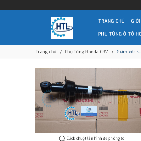
TRANG CHỦ
GIỚI
PHỤ TÙNG Ô TÔ H
Trang chủ
Phụ Tùng Honda CRV
Giảm xóc s
Click chuột lên hình để phóng to