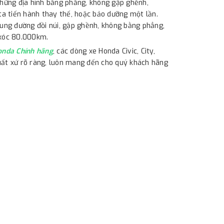
những địa hình bằng phẳng, không gập ghềnh,
 ta tiến hành thay thế, hoặc bảo dưỡng một lần.
cung đường đồi núi, gập ghềnh, không bằng phẳng,
 xóc 80.000km.
onda Chính hãng
, các dòng xe Honda Civic, City,
xuất xứ rõ ràng, luôn mang đến cho quý khách hãng