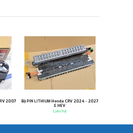
CRV 2007
Bộ PIN LITHIUM Honda CRV 2024 - 2027
Càng A trướ
E:HEV
Liên hệ