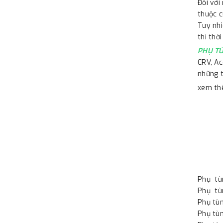
Đối với
thuộc c
Tuy nhi
thì thờ
PHỤ T
CRV, Acc
những t
xem th
Phụ tù
Phụ tù
Phụ tù
Phụ tù