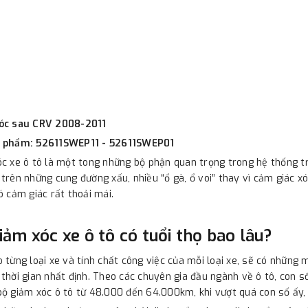
óc sau CRV 2008-2011
 phẩm: 52611SWEP11 - 52611SWEP01
c xe ô tô là một tong những bộ phận quan trọng trong hệ thống treo
trên những cung đường xấu, nhiều “ổ gà, ổ voi” thay vì cảm giác x
ó cảm giác rất thoải mái.
iảm xóc xe ô tô có tuổi thọ bao lâu?
 từng loại xe và tính chất công việc của mỗi loại xe, sẽ có nhữn
thời gian nhất định. Theo các chuyên gia đầu ngành về ô tô, con số
ộ giảm xóc ô tô từ 48.000 đến 64.000km, khi vượt quá con số ấy, 