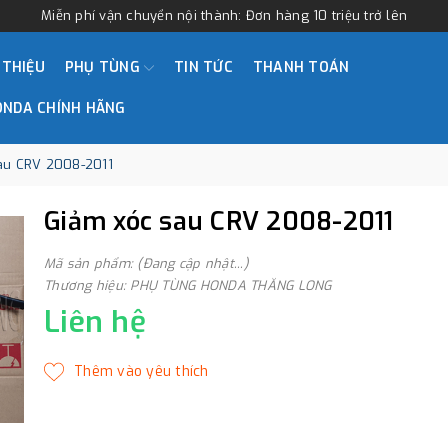
Miễn phí vận chuyển nội thành: Đơn hàng 10 triệu trở lên
 THIỆU
PHỤ TÙNG
TIN TỨC
THANH TOÁN
ONDA CHÍNH HÃNG
au CRV 2008-2011
Giảm xóc sau CRV 2008-2011
Mã sản phẩm: (Đang cập nhật...)
Thương hiệu: PHỤ TÙNG HONDA THĂNG LONG
Liên hệ