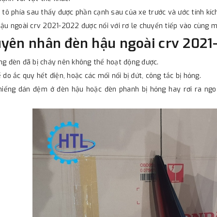
ô tô phía sau thấy được phần cạnh sau của xe trước và ước tính kíc
ậu ngoài crv 2021-2022 được nối với rơ le chuyển tiếp vào cùng mộ
yên nhân đèn hậu ngoài crv 2021
ng đèn đã bị cháy nên không thể hoạt động được.
ể do ắc quy hết điện, hoặc các mối nối bị đứt, công tắc bị hỏng.
miếng dán đệm ở đèn hậu hoặc đèn phanh bị hỏng hay rơi ra ngo