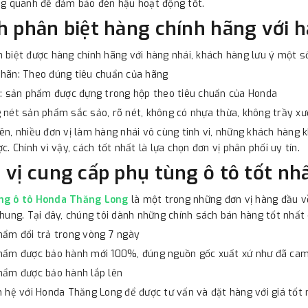
ng quanh để đảm bảo đèn hậu hoạt động tốt.
h phân biệt hàng chính hãng với 
 biệt được hàng chính hãng với hàng nhái, khách hàng lưu ý một s
hãn: Theo đúng tiêu chuẩn của hãng
ì: sản phẩm được đựng trong hộp theo tiêu chuẩn của Honda
 nét sản phẩm sắc sảo, rõ nét, không có nhựa thừa, không trầy xư
ên, nhiều đơn vị làm hàng nhái vô cùng tinh vi, những khách hàng
ợc. Chính vì vậy, cách tốt nhất là lựa chọn đơn vị phân phối uy tín.
 vị cung cấp phụ tùng ô tô tốt nh
ng ô tô Honda Thăng Long
là một trong những đơn vị hàng đầu về
chung. Tại đây, chúng tôi dành những chính sách bán hàng tốt nhấ
hẩm đổi trả trong vòng 7 ngày
phẩm được bảo hành mới 100%, đúng nguồn gốc xuất xứ như đã cam
hẩm được bảo hành lắp lên
n hệ với Honda Thăng Long để được tư vấn và đặt hàng với giá tốt 