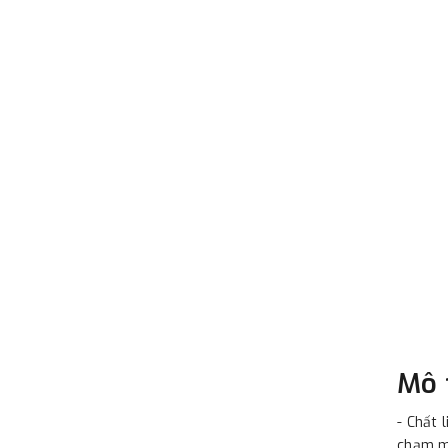
Mô 
- Chất 
chạm mạ