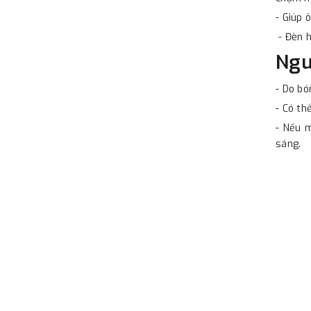
- Giúp 
- Đèn h
Ngu
- Do bó
- Có th
- Nếu 
sáng.