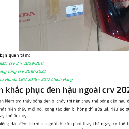
 bạn quan tâm:
ước crv 2.4 2009-2011
ăng tổng crv 2018-2022
ậu Honda CRV 2016 - 2017 Chính Hãng
h khắc phục đèn hậu ngoài crv 2
ạn kiểm tra thấy bóng đèn bị cháy thì nên thay thế bóng đèn hậu 
hát hiện thấy mối nối, công tắc đèn bị hỏng thì sửa lại. Nếu ắc 
ay thế ắc quy.
iếng dán đệm bị rơi ra ngoài thì cần phải thay thế ngay, có thể