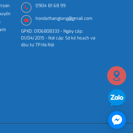
 toán
0904 81 68 99
huyển
hondathanglong@gmail.com
̉
ành
GPKD: 0106808333 - Ngày cấp:
01/04/2015 - Nơi cấp: Sở kế hoạch và
đầu tư TP.Hà Nội