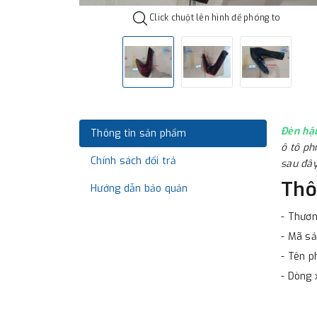
Click chuột lên hình để phóng to
Đèn hậ
Thông tin sản phẩm
ô tô ph
Chính sách đổi trả
sau đây
Thô
Hướng dẫn bảo quản
- Thươn
- Mã s
- Tên p
- Dòng 