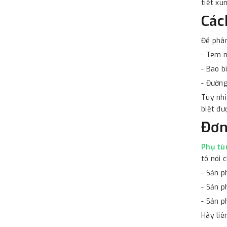
tiết xu
Các
Để phân
- Tem n
- Bao b
- Đường
Tuy nhi
biệt đư
Đơn
Phụ tù
tô nói 
- Sản p
- Sản 
- Sản p
Hãy liê