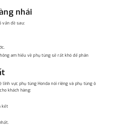
hàng nhái
ố vấn đề sau:
ớc.
 không am hiểu về phụ tùng sẽ rất khó để phân
ất
 lĩnh vực phụ tùng Honda nói riêng và phụ tùng ô
t cho khách hàng:
 kết
nhất.