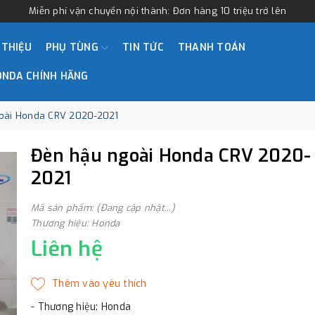
Miễn phí vận chuyển nội thành: Đơn hàng 10 triệu trở lên
 THIỆU
PHỤ TÙNG
TIN TỨC
THANH TOÁN
ONDA CHÍNH HÃNG
oài Honda CRV 2020-2021
Đèn hậu ngoài Honda CRV 2020-
2021
Mã sản phẩm: (Đang cập nhật...)
Thương hiệu: Honda
Liên hệ
- Thương hiệu: Honda