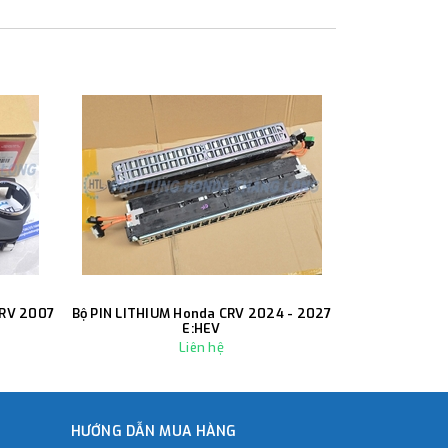
CRV 2007
Bộ PIN LITHIUM Honda CRV 2024 - 2027
Càng A trướ
E:HEV
Liên hệ
HƯỚNG DẪN MUA HÀNG