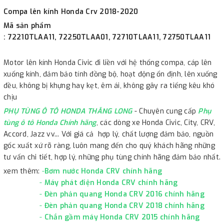
Compa lên kính Honda Crv 2018-2020
Mã sản phẩm
: 72210TLAA11, 72250TLAA01, 72710TLAA11, 72750TLAA11
Motor lên kính Honda Civic đi liền với hệ thống compa, cáp lên
xuống kính, đảm bảo tính đồng bộ, hoạt động ổn định, lên xuống
đều, không bị khựng hay kẹt, êm ái, không gây ra tiếng kêu khó
chịu
PHỤ TÙNG Ô TÔ HONDA THĂNG LONG
- Chuyên cung cấp
Phụ
tùng ô tô Honda Chính hãng
, các dòng xe Honda Civic, City, CRV,
Accord, Jazz vv... Với giá cả hợp lý, chất lượng đảm bảo, nguồn
gốc xuất xứ rõ ràng, luôn mang đến cho quý khách hãng những
tư vấn chi tiết, hợp lý, những phụ tùng chính hãng đảm bảo nhất.
xem thêm:
-
Bơm nước Honda CRV chính hãng
-
Máy phát điện Honda CRV chính hãng
-
Đèn phản quang Honda CRV 2016 chính hãng
-
Đèn phản quang Honda CRV 2018 chính hãng
-
Chắn gầm máy Honda CRV 2015 chính hãng