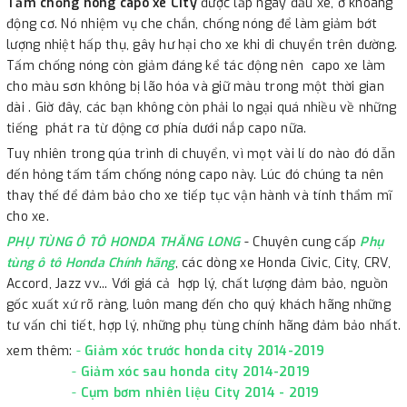
Tấm chống nóng capo
xe City
được lắp ngay đầu xe, ở khoang
động cơ. Nó nhiệm vụ che chắn, chống nóng để làm giảm bớt
lượng nhiệt hấp thụ, gây hư hại cho xe khi di chuyển trên đường.
Tấm chống nóng còn giảm đáng kể tác động nên capo xe làm
cho màu sơn không bị lão hóa và giữ màu trong một thời gian
dài . Giờ đây, các bạn không còn phải lo ngại quá nhiều về những
tiếng phát ra từ động cơ phía dưới nắp capo nữa.
Tuy nhiên trong qúa trình di chuyển, vì mọt vài lí do nào đó dẫn
đến hỏng tấm tấm chống nóng capo này. Lúc đó chúng ta nên
thay thế để đảm bảo cho xe tiếp tục vận hành và tính thẩm mĩ
cho xe.
PHỤ TÙNG Ô TÔ HONDA THĂNG LONG
- Chuyên cung cấp
Phụ
tùng ô tô Honda Chính hãng
, các dòng xe Honda Civic, City, CRV,
Accord, Jazz vv... Với giá cả hợp lý, chất lượng đảm bảo, nguồn
gốc xuất xứ rõ ràng, luôn mang đến cho quý khách hãng những
tư vấn chi tiết, hợp lý, những phụ tùng chính hãng đảm bảo nhất.
xem thêm:
-
Giảm xóc trước honda city 2014-2019
-
Giảm xóc sau honda city 2014-2019
-
Cụm bơm nhiên liệu City 2014 - 2019