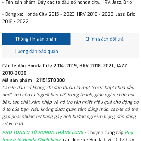
- Tên sản phẩm: Đáy các te dầu số honda city, HRV, Jazz, Brio
- Dòng xe: Honda City 2015 - 2023, HRV 2018 - 2020, Jazz, Brio
2018 - 2022
Thông tin sản phẩm
Chính sách đổi trả
Hướng dẫn bảo quản
Các te dầu Honda City 2014-2019, HRV 2018-2021, JAZZ
2018-2020.
Mã sản phẩm : 211515T0000
Các-te dầu số không chỉ đơn thuần là một “chiếc hộp” chứa dầu
nhớt, mà còn là “người bảo vệ” trung thành, giúp ngăn chặn bụi
bẩn, tạp chất xâm nhập và hỗ trợ tản nhiệt hiệu quả cho động cơ
ô tô của bạn. Nếu không được quan tâm đúng mức, các-te có thể
gặp phải những hư hỏng gây ảnh hưởng nghiêm trọng đến động
cơ xe ô tô
PHỤ TÙNG Ô TÔ HONDA THĂNG LONG
- Chuyên cung cấp
Phụ
tùng ô tô Honda Chính hãng
, các dòng xe Honda Civic, City, CRV,