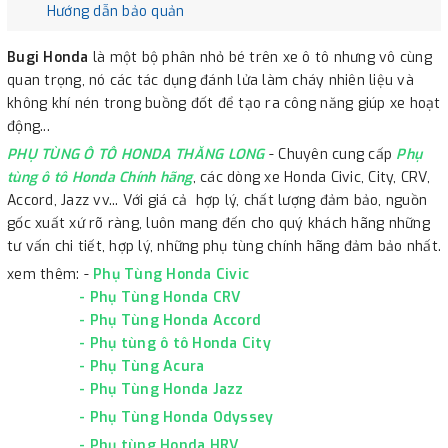
Hướng dẫn bảo quản
Bugi Honda
là một bộ phân nhỏ bé trên xe ô tô nhưng vô cùng
quan trọng, nó các tác dụng đánh lửa làm cháy nhiên liệu và
không khí nén trong buồng đốt để tạo ra công năng giúp xe hoạt
động...
PHỤ TÙNG Ô TÔ HONDA THĂNG LONG
- Chuyên cung cấp
Phụ
tùng ô tô Honda Chính hãng
, các dòng xe Honda Civic, City, CRV,
Accord, Jazz vv... Với giá cả hợp lý, chất lượng đảm bảo, nguồn
gốc xuất xứ rõ ràng, luôn mang đến cho quý khách hãng những
tư vấn chi tiết, hợp lý, những phụ tùng chính hãng đảm bảo nhất.
xem thêm: -
Phụ Tùng Honda Civic
-
Phụ Tùng Honda CRV
-
Phụ Tùng Honda Accord
-
Phụ tùng ô tô Honda City
-
Phụ Tùng Acura
-
Phụ Tùng Honda Jazz
-
Phụ Tùng Honda Odyssey
-
Phụ tùng Honda HRV