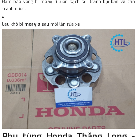
Đảm bảo vòng bi moay ơ luôn sạch sẽ, tránh bụi bẩn và cần
tránh nước.
Lau khô
bi moay ơ
sau mỗi lần rửa xe
Phụ tùng Honda Thăng Long -