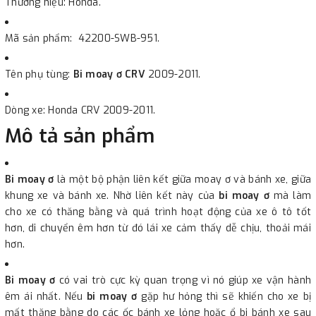
Thương hiệu: Honda.
Mã sản phẩm: 42200-SWB-951.
Tên phụ tùng:
Bi moay ơ CRV
2009-2011.
Dòng xe: Honda CRV 2009-2011.
Mô tả sản phẩm
Bi moay ơ
là một bộ phận liên kết giữa moay ơ và bánh xe, giữa
khung xe và bánh xe. Nhờ liên kết này của
bi moay ơ
mà làm
cho xe có thăng bằng và quá trình hoạt động của xe ô tô tốt
hơn, di chuyển êm hơn từ đó lái xe cảm thấy dễ chịu, thoải mái
hơn.
Bi moay ơ
có vai trò cực kỳ quan trọng vì nó giúp xe vận hành
êm ái nhất. Nếu
bi moay ơ
gặp hư hỏng thì sẽ khiến cho xe bị
mất thăng bằng do các ốc bánh xe lỏng hoặc ổ bi bánh xe sau