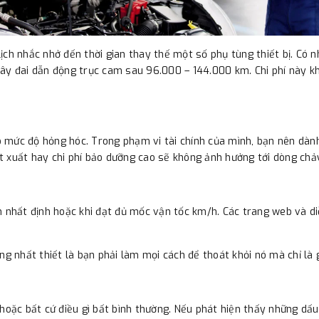
ch nhắc nhở đến thời gian thay thế một số phụ tùng thiết bị. Có nh
ây đai dẫn động trục cam sau 96.000 – 144.000 km. Chi phí này kh
heo mức độ hỏng hóc. Trong phạm vi tài chính của mình, bạn nên d
t xuất hay chi phí bảo dưỡng cao sẽ không ảnh hưởng tới dòng chả
h nhất định hoặc khi đạt đủ mốc vận tốc km/h. Các trang web và di
ng nhất thiết là bạn phải làm mọi cách để thoát khỏi nó mà chỉ là g
 hoặc bất cứ điều gì bất bình thường. Nếu phát hiện thấy những dấ