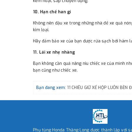
kem hoặc sáp chuyên dụng.
10. Hạn chế han gỉ
Không nên đậu xe trong những nhà để xe quá nóng.
kim loại.
Hãy đảm bảo xe của bạn được rửa sạch bởi hàm lư
11. Lái xe nhẹ nhàng
Bạn không cần quá nâng niu chiếc xe của mình như
bạn cũng như chiếc xe.
Bạn đang xem:
11 CHIÊU GIỮ XẾ HỘP LUÔN BỀN 
Phụ tùng Honda Thăng Long được thành lập với 