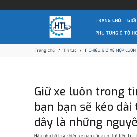
TRANG CHỦ
GIỚI
PHỤ TÙNG Ô TÔ H
Trang chủ
Tin tức
11 CHIÊU GIỮ XẾ HỘP LUÔN
Giữ xe luôn trong t
bạn bạn sẽ kéo dài t
đây là những nguyên
Hầu như bất kỳ chiếc xe nào cũng có thể tiếp tục