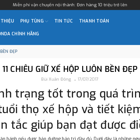
Miễn phí vận chuyển nội thành: Đơn hàng 10 triệu trở lên
 THIỆU
PHỤ TÙNG
TIN TỨC
THANH TOÁN
ONDA CHÍNH HÃNG
 BỀN ĐẸP
11 CHIÊU GIỮ XẾ HỘP LUÔN BỀN ĐẸP
Bùi Xuân Đông
17/07/2017
ình trạng tốt trong quá trì
uổi thọ xế hộp và tiết kiệm
 tắc giúp bạn đạt được đi
 lăn bánh nếu được bảo dưỡng bảo trì đầy đủ. Dưới đây là những ngu