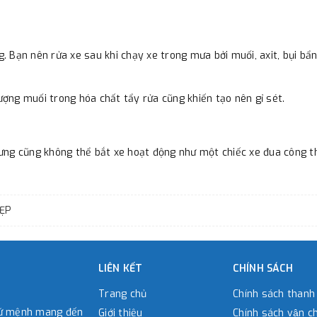
 Bạn nên rửa xe sau khi chạy xe trong mưa bởi muối, axit, bụi bẩn
ợng muối trong hóa chất tẩy rửa cũng khiến tạo nên gỉ sét.
ng cũng không thể bắt xe hoạt động như một chiếc xe đua công thức
ĐẸP
LIÊN KẾT
CHÍNH SÁCH
Trang chủ
Chính sách thanh
sứ mệnh mang đến
Giới thiệu
Chính sách vận c